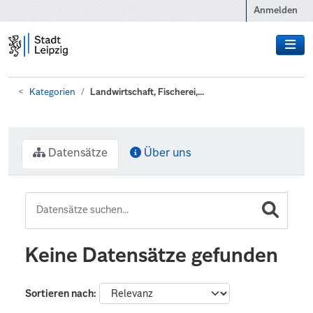
Zum Hauptinhalt wechseln
Anmelden
Kategorien
Landwirtschaft, Fischerei,...
Datensätze
Über uns
Keine Datensätze gefunden
Sortieren nach