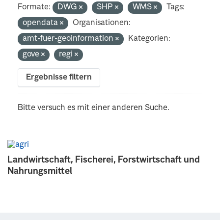
Formate:
DWG
SHP
WMS
Tags:
opendata
Organisationen:
amt-fuer-geoinformation
Kategorien:
gove
regi
Ergebnisse filtern
Bitte versuch es mit einer anderen Suche.
Landwirtschaft, Fischerei, Forstwirtschaft und
Nahrungsmittel