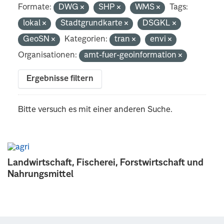
Formate:
DWG
SHP
WMS
Tags:
lokal
Stadtgrundkarte
DSGKL
GeoSN
Kategorien:
tran
envi
Organisationen:
amt-fuer-geoinformation
Ergebnisse filtern
Bitte versuch es mit einer anderen Suche.
Landwirtschaft, Fischerei, Forstwirtschaft und
Nahrungsmittel