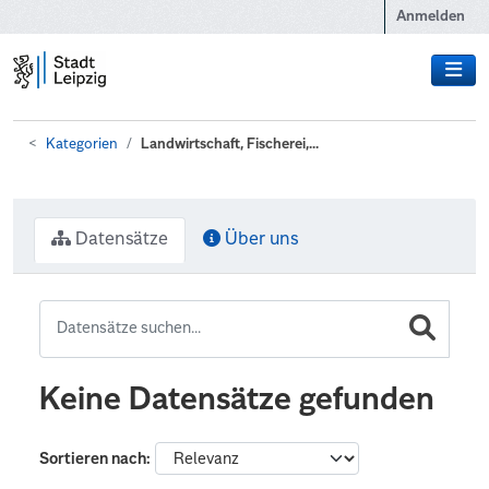
Zum Hauptinhalt wechseln
Anmelden
Kategorien
Landwirtschaft, Fischerei,...
Datensätze
Über uns
Keine Datensätze gefunden
Sortieren nach