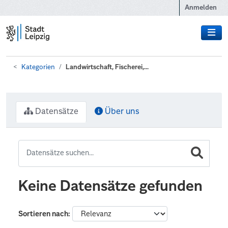
Zum Hauptinhalt wechseln
Anmelden
Kategorien
Landwirtschaft, Fischerei,...
Datensätze
Über uns
Keine Datensätze gefunden
Sortieren nach