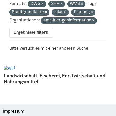
Formate:
DWG
SHP
WMS
Tags:
Stadtgrundkarte
lokal
Planung
Organisationen:
amt-fuer-geoinformation
Ergebnisse filtern
Bitte versuch es mit einer anderen Suche.
Landwirtschaft, Fischerei, Forstwirtschaft und
Nahrungsmittel
Impressum