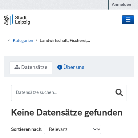
Zum Hauptinhalt wechseln
Anmelden
Kategorien
Landwirtschaft, Fischerei,...
Datensätze
Über uns
Keine Datensätze gefunden
Sortieren nach