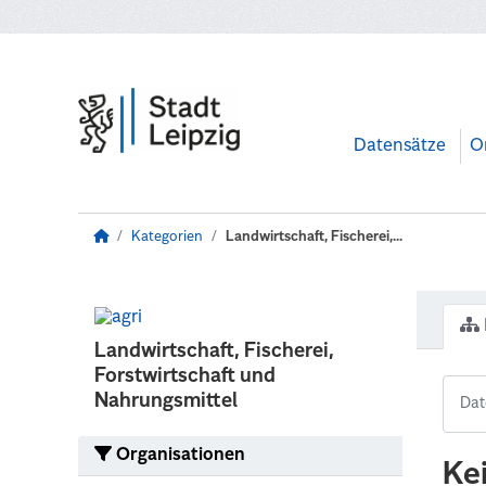
Zum Hauptinhalt wechseln
Datensätze
O
Kategorien
Landwirtschaft, Fischerei,...
Landwirtschaft, Fischerei,
Forstwirtschaft und
Nahrungsmittel
Organisationen
Ke