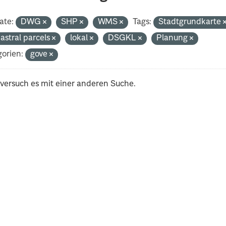
ate:
DWG
SHP
WMS
Tags:
Stadtgrundkarte
astral parcels
lokal
DSGKL
Planung
orien:
gove
 versuch es mit einer anderen Suche.