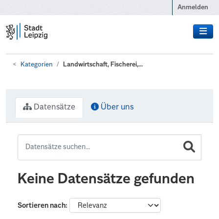
Zum Hauptinhalt wechseln
Anmelden
Kategorien
Landwirtschaft, Fischerei,...
Datensätze
Über uns
Keine Datensätze gefunden
Sortieren nach