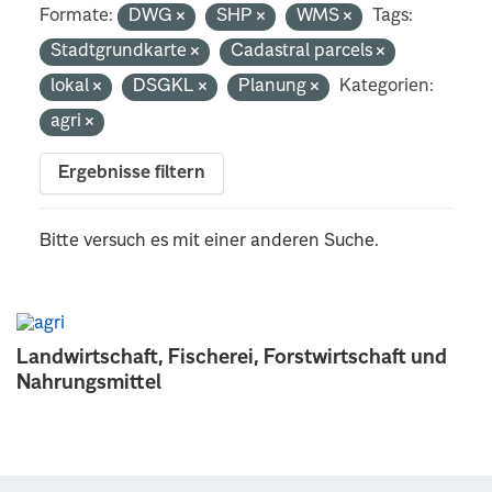
Formate:
DWG
SHP
WMS
Tags:
Stadtgrundkarte
Cadastral parcels
lokal
DSGKL
Planung
Kategorien:
agri
Ergebnisse filtern
Bitte versuch es mit einer anderen Suche.
Landwirtschaft, Fischerei, Forstwirtschaft und
Nahrungsmittel