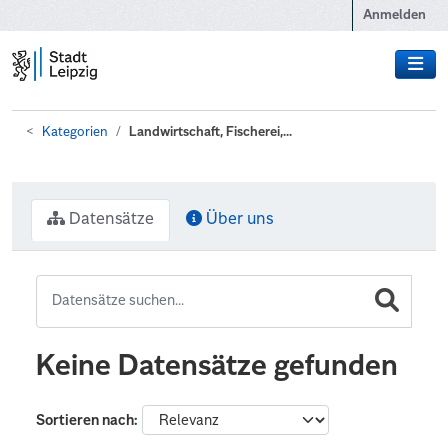
Zum Hauptinhalt wechseln
Anmelden
Kategorien
Landwirtschaft, Fischerei,...
Datensätze
Über uns
Keine Datensätze gefunden
Sortieren nach