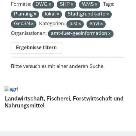
Formate:
DWG
SHP
WMS
Tags:
Planung
lokal
Stadtgrundkarte
GeoSN
Kategorien:
just
envi
Organisationen:
amt-fuer-geoinformation
Ergebnisse filtern
Bitte versuch es mit einer anderen Suche.
Landwirtschaft, Fischerei, Forstwirtschaft und
Nahrungsmittel