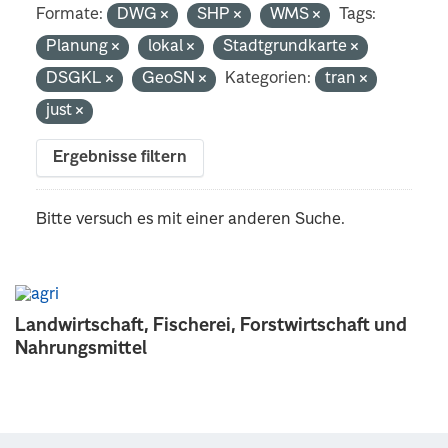
Formate:
DWG
SHP
WMS
Tags:
Planung
lokal
Stadtgrundkarte
DSGKL
GeoSN
Kategorien:
tran
just
Ergebnisse filtern
Bitte versuch es mit einer anderen Suche.
Landwirtschaft, Fischerei, Forstwirtschaft und
Nahrungsmittel