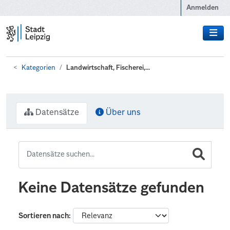
Zum Hauptinhalt wechseln
Anmelden
Kategorien
Landwirtschaft, Fischerei,...
Datensätze
Über uns
Keine Datensätze gefunden
Sortieren nach