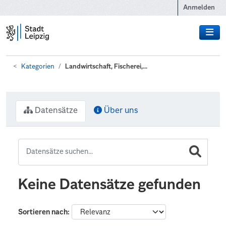
Zum Hauptinhalt wechseln
Anmelden
Kategorien
Landwirtschaft, Fischerei,...
Datensätze
Über uns
Keine Datensätze gefunden
Sortieren nach