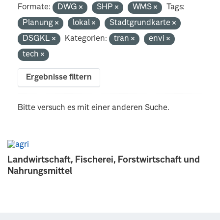
Formate:
DWG
SHP
WMS
Tags:
Planung
lokal
Stadtgrundkarte
DSGKL
Kategorien:
tran
envi
tech
Ergebnisse filtern
Bitte versuch es mit einer anderen Suche.
Landwirtschaft, Fischerei, Forstwirtschaft und
Nahrungsmittel