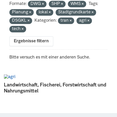
Formate:
DWG
SHP
WMS
Tags:
Planung
lokal
Stadtgrundkarte
DSGKL
Kategorien:
tran
agri
tech
Ergebnisse filtern
Bitte versuch es mit einer anderen Suche.
Landwirtschaft, Fischerei, Forstwirtschaft und
Nahrungsmittel