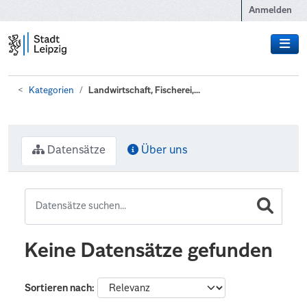
Zum Hauptinhalt wechseln
Anmelden
Kategorien
Landwirtschaft, Fischerei,...
Datensätze
Über uns
Keine Datensätze gefunden
Sortieren nach