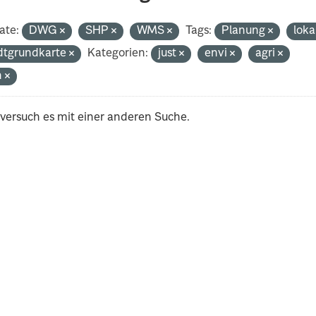
ate:
DWG
SHP
WMS
Tags:
Planung
loka
dtgrundkarte
Kategorien:
just
envi
agri
h
 versuch es mit einer anderen Suche.