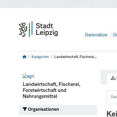
Zum Hauptinhalt wechseln
Datensätze
O
Kategorien
Landwirtschaft, Fischerei,...
Landwirtschaft, Fischerei,
Forstwirtschaft und
Nahrungsmittel
Organisationen
Ke