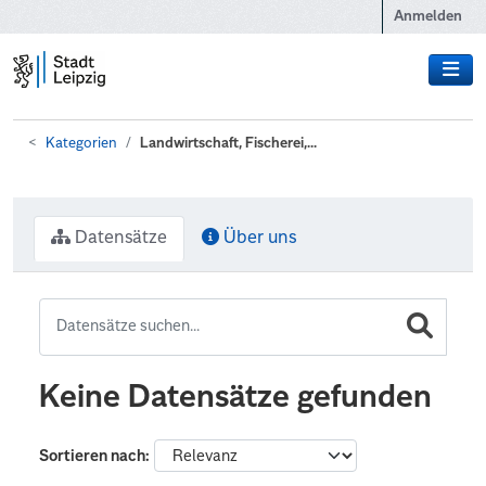
Zum Hauptinhalt wechseln
Anmelden
Kategorien
Landwirtschaft, Fischerei,...
Datensätze
Über uns
Keine Datensätze gefunden
Sortieren nach