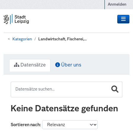
Zum Hauptinhalt wechseln
Anmelden
Kategorien
Landwirtschaft, Fischerei,...
Datensätze
Über uns
Keine Datensätze gefunden
Sortieren nach