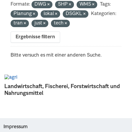
Formate:
DWG
SHP
WMS
Tags:
Planung
lokal
DSGKL
Kategorien:
tran
just
tech
Ergebnisse filtern
Bitte versuch es mit einer anderen Suche.
Landwirtschaft, Fischerei, Forstwirtschaft und
Nahrungsmittel
Impressum