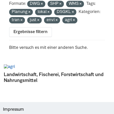
Formate:
DWG
SHP
WMS
Tags:
Planung
lokal
DSGKL
Kategorien:
tran
just
envi
agri
Ergebnisse filtern
Bitte versuch es mit einer anderen Suche.
Landwirtschaft, Fischerei, Forstwirtschaft und
Nahrungsmittel
Impressum