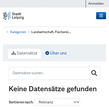
Zum Hauptinhalt wechseln
Anmelden
Kategorien
Landwirtschaft, Fischerei,...
Datensätze
Über uns
Keine Datensätze gefunden
Sortieren nach