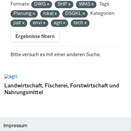
Formate:
DWG
SHP
WMS
Tags:
Planung
lokal
DSGKL
Kategorien:
just
envi
agri
tech
Ergebnisse filtern
Bitte versuch es mit einer anderen Suche.
Landwirtschaft, Fischerei, Forstwirtschaft und
Nahrungsmittel
Impressum