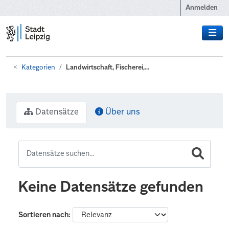
Zum Hauptinhalt wechseln
Anmelden
Kategorien
Landwirtschaft, Fischerei,...
Datensätze
Über uns
Keine Datensätze gefunden
Sortieren nach