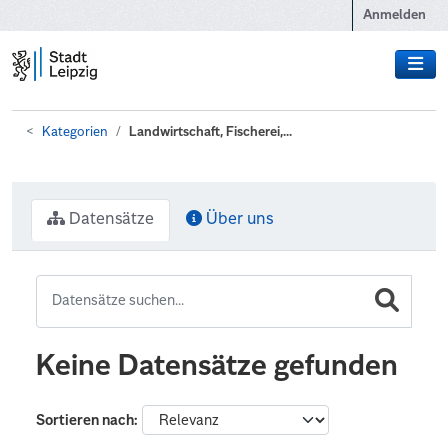
Zum Hauptinhalt wechseln
Anmelden
Kategorien
Landwirtschaft, Fischerei,...
Datensätze
Über uns
Keine Datensätze gefunden
Sortieren nach