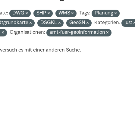
ate:
DWG
SHP
WMS
Tags:
Planung
dtgrundkarte
DSGKL
GeoSN
Kategorien:
just
i
Organisationen:
amt-fuer-geoinformation
 versuch es mit einer anderen Suche.