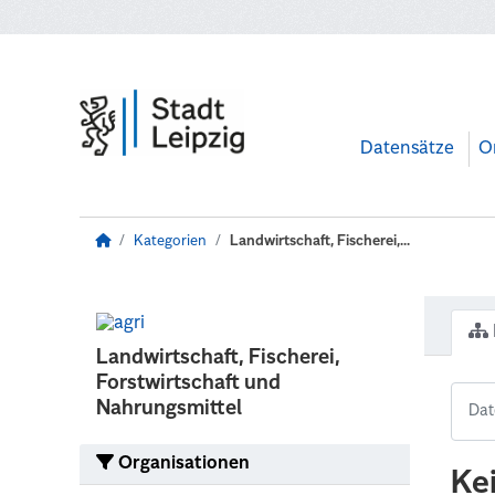
Zum Hauptinhalt wechseln
Datensätze
O
Kategorien
Landwirtschaft, Fischerei,...
Landwirtschaft, Fischerei,
Forstwirtschaft und
Nahrungsmittel
Organisationen
Ke