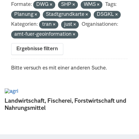
Formate:
DWG
SHP
WMS
Tags:
Planung
Stadtgrundkarte
DSGKL
Kategorien:
tran
just
Organisationen:
amt-fuer-geoinformation
Ergebnisse filtern
Bitte versuch es mit einer anderen Suche.
Landwirtschaft, Fischerei, Forstwirtschaft und
Nahrungsmittel