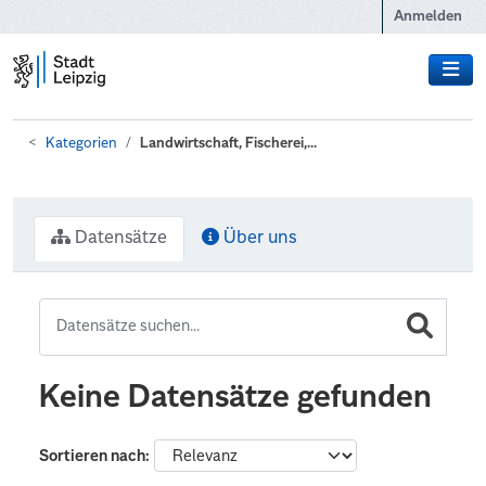
Zum Hauptinhalt wechseln
Anmelden
Kategorien
Landwirtschaft, Fischerei,...
Datensätze
Über uns
Keine Datensätze gefunden
Sortieren nach