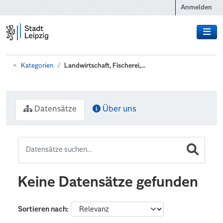
Zum Hauptinhalt wechseln
Anmelden
Kategorien
Landwirtschaft, Fischerei,...
Datensätze
Über uns
Keine Datensätze gefunden
Sortieren nach