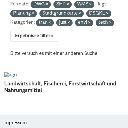
Formate:
DWG
SHP
WMS
Tags:
Planung
Stadtgrundkarte
DSGKL
Kategorien:
tran
just
envi
tech
Ergebnisse filtern
Bitte versuch es mit einer anderen Suche.
Landwirtschaft, Fischerei, Forstwirtschaft und
Nahrungsmittel
Impressum