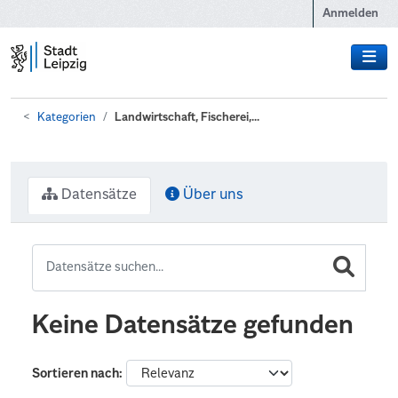
Zum Hauptinhalt wechseln
Anmelden
Kategorien
Landwirtschaft, Fischerei,...
Datensätze
Über uns
Keine Datensätze gefunden
Sortieren nach