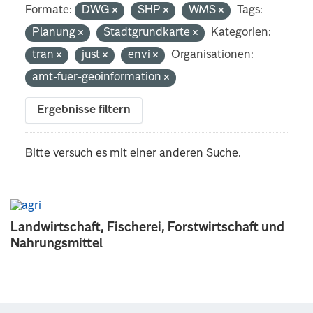
Formate:
DWG
SHP
WMS
Tags:
Planung
Stadtgrundkarte
Kategorien:
tran
just
envi
Organisationen:
amt-fuer-geoinformation
Ergebnisse filtern
Bitte versuch es mit einer anderen Suche.
Landwirtschaft, Fischerei, Forstwirtschaft und
Nahrungsmittel