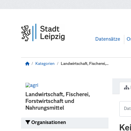
Zum Hauptinhalt wechseln
Datensätze
O
Kategorien
Landwirtschaft, Fischerei,...
Landwirtschaft, Fischerei,
Forstwirtschaft und
Nahrungsmittel
Organisationen
Ke