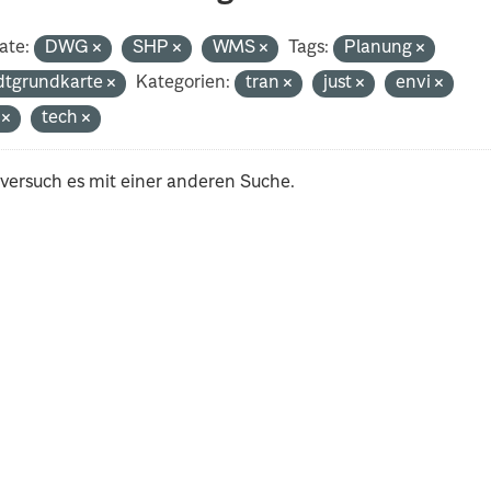
ate:
DWG
SHP
WMS
Tags:
Planung
dtgrundkarte
Kategorien:
tran
just
envi
i
tech
 versuch es mit einer anderen Suche.