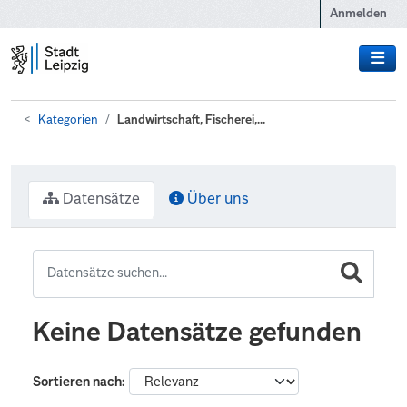
Zum Hauptinhalt wechseln
Anmelden
Kategorien
Landwirtschaft, Fischerei,...
Datensätze
Über uns
Keine Datensätze gefunden
Sortieren nach