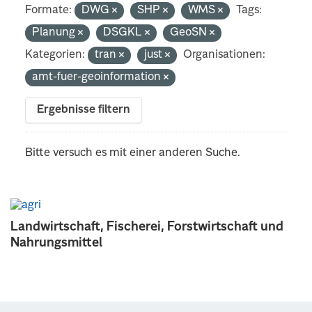
Formate:
DWG
SHP
WMS
Tags:
Planung
DSGKL
GeoSN
Kategorien:
tran
just
Organisationen:
amt-fuer-geoinformation
Ergebnisse filtern
Bitte versuch es mit einer anderen Suche.
Landwirtschaft, Fischerei, Forstwirtschaft und
Nahrungsmittel