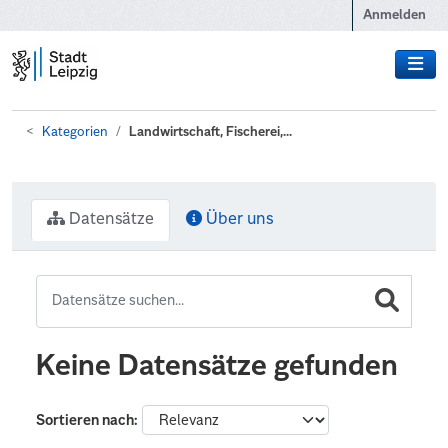
Zum Hauptinhalt wechseln
Anmelden
Kategorien
Landwirtschaft, Fischerei,...
Datensätze
Über uns
Keine Datensätze gefunden
Sortieren nach