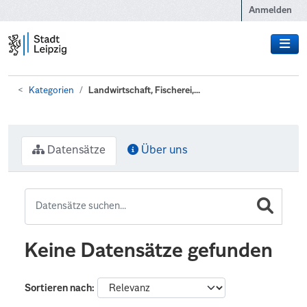
Zum Hauptinhalt wechseln
Anmelden
Kategorien
Landwirtschaft, Fischerei,...
Datensätze
Über uns
Keine Datensätze gefunden
Sortieren nach