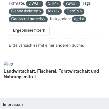
Formate:
DWG
SHP
WMS
Tags:
Geobasisdaten
lokal
GeoSN
Cadastral parcels
Kategorien:
agri
Ergebnisse filtern
Bitte versuch es mit einer anderen Suche.
Landwirtschaft, Fischerei, Forstwirtschaft und
Nahrungsmittel
Impressum