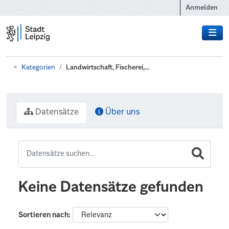
Zum Hauptinhalt wechseln
Anmelden
Kategorien
Landwirtschaft, Fischerei,...
Datensätze
Über uns
Keine Datensätze gefunden
Sortieren nach