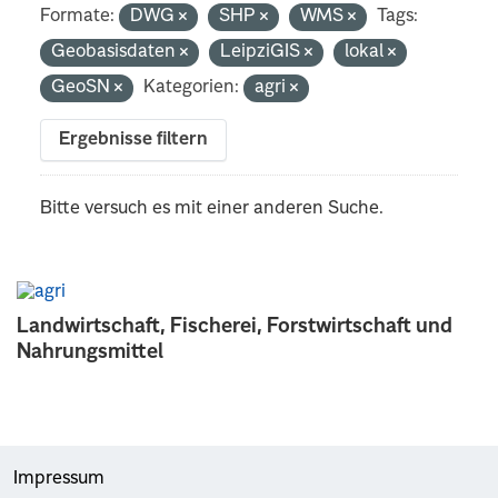
Formate:
DWG
SHP
WMS
Tags:
Geobasisdaten
LeipziGIS
lokal
GeoSN
Kategorien:
agri
Ergebnisse filtern
Bitte versuch es mit einer anderen Suche.
Landwirtschaft, Fischerei, Forstwirtschaft und
Nahrungsmittel
Impressum