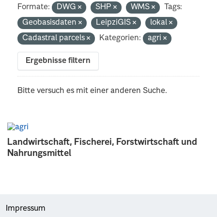
Formate:
DWG
SHP
WMS
Tags:
Geobasisdaten
LeipziGIS
lokal
Cadastral parcels
Kategorien:
agri
Ergebnisse filtern
Bitte versuch es mit einer anderen Suche.
Landwirtschaft, Fischerei, Forstwirtschaft und
Nahrungsmittel
Impressum