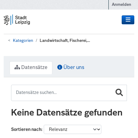
Zum Hauptinhalt wechseln
Anmelden
Kategorien
Landwirtschaft, Fischerei,...
Datensätze
Über uns
Keine Datensätze gefunden
Sortieren nach