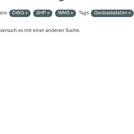
ate:
DWG
SHP
WMS
Tags:
Geobasisdaten
 versuch es mit einer anderen Suche.