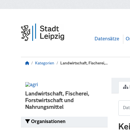
Zum Hauptinhalt wechseln
Datensätze
O
Kategorien
Landwirtschaft, Fischerei,...
Landwirtschaft, Fischerei,
Forstwirtschaft und
Nahrungsmittel
Organisationen
Ke