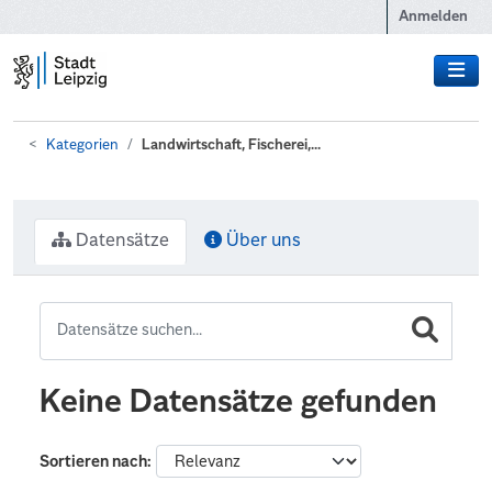
Zum Hauptinhalt wechseln
Anmelden
Kategorien
Landwirtschaft, Fischerei,...
Datensätze
Über uns
Keine Datensätze gefunden
Sortieren nach