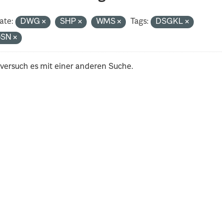
ate:
DWG
SHP
WMS
Tags:
DSGKL
oSN
 versuch es mit einer anderen Suche.