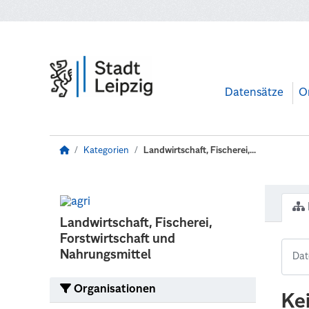
Zum Hauptinhalt wechseln
Datensätze
O
Kategorien
Landwirtschaft, Fischerei,...
Landwirtschaft, Fischerei,
Forstwirtschaft und
Nahrungsmittel
Organisationen
Ke