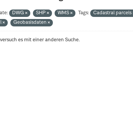
ate:
DWG
SHP
WMS
Tags:
Cadastral parcels
al
Geobasisdaten
 versuch es mit einer anderen Suche.