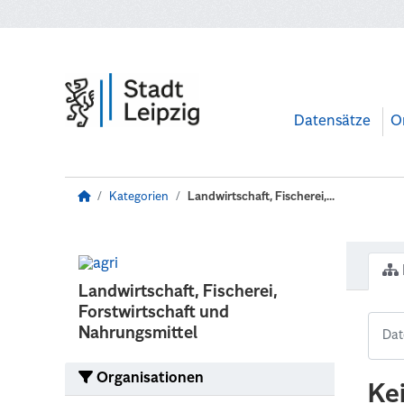
Zum Hauptinhalt wechseln
Datensätze
O
Kategorien
Landwirtschaft, Fischerei,...
Landwirtschaft, Fischerei,
Forstwirtschaft und
Nahrungsmittel
Organisationen
Ke