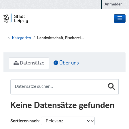
Zum Hauptinhalt wechseln
Anmelden
Kategorien
Landwirtschaft, Fischerei,...
Datensätze
Über uns
Keine Datensätze gefunden
Sortieren nach