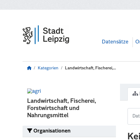
Zum Hauptinhalt wechseln
Datensätze
O
Kategorien
Landwirtschaft, Fischerei,...
Landwirtschaft, Fischerei,
Forstwirtschaft und
Nahrungsmittel
Organisationen
Ke