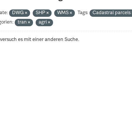
ate:
DWG
SHP
WMS
Tags:
Cadastral parcels
orien:
tran
agri
 versuch es mit einer anderen Suche.