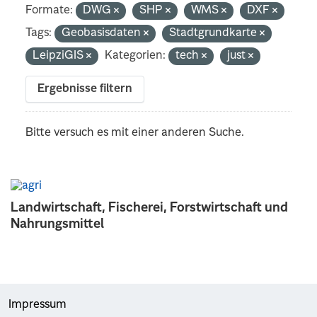
Formate:
DWG
SHP
WMS
DXF
Tags:
Geobasisdaten
Stadtgrundkarte
LeipziGIS
Kategorien:
tech
just
Ergebnisse filtern
Bitte versuch es mit einer anderen Suche.
Landwirtschaft, Fischerei, Forstwirtschaft und
Nahrungsmittel
Impressum