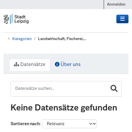
Zum Hauptinhalt wechseln
Anmelden
Kategorien
Landwirtschaft, Fischerei,...
Datensätze
Über uns
Keine Datensätze gefunden
Sortieren nach