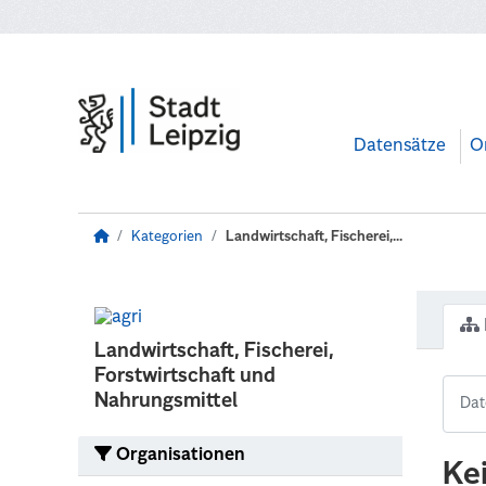
Zum Hauptinhalt wechseln
Datensätze
O
Kategorien
Landwirtschaft, Fischerei,...
Landwirtschaft, Fischerei,
Forstwirtschaft und
Nahrungsmittel
Organisationen
Ke