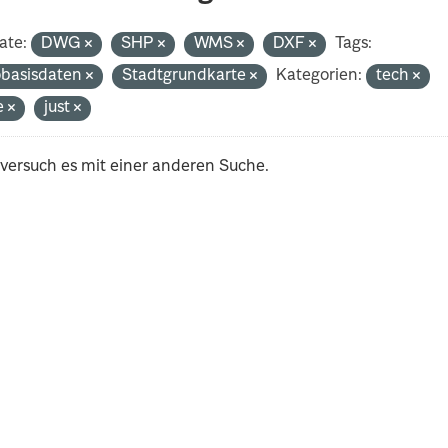
ate:
DWG
SHP
WMS
DXF
Tags:
basisdaten
Stadtgrundkarte
Kategorien:
tech
e
just
 versuch es mit einer anderen Suche.