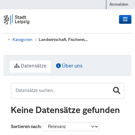
Zum Hauptinhalt wechseln
Anmelden
Kategorien
Landwirtschaft, Fischerei,...
Datensätze
Über uns
Keine Datensätze gefunden
Sortieren nach