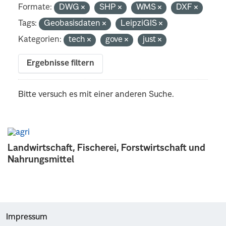
Formate:
DWG
SHP
WMS
DXF
Tags:
Geobasisdaten
LeipziGIS
Kategorien:
tech
gove
just
Ergebnisse filtern
Bitte versuch es mit einer anderen Suche.
Landwirtschaft, Fischerei, Forstwirtschaft und
Nahrungsmittel
Impressum