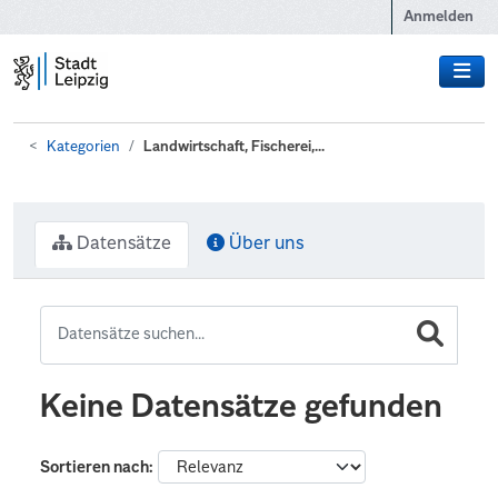
Zum Hauptinhalt wechseln
Anmelden
Kategorien
Landwirtschaft, Fischerei,...
Datensätze
Über uns
Keine Datensätze gefunden
Sortieren nach