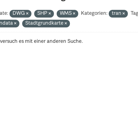
ate:
DWG
SHP
WMS
Kategorien:
tran
Tag
ndata
Stadtgrundkarte
 versuch es mit einer anderen Suche.