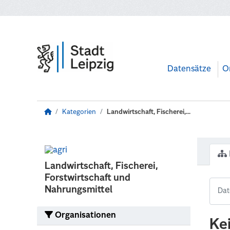
Zum Hauptinhalt wechseln
Datensätze
O
Kategorien
Landwirtschaft, Fischerei,...
Landwirtschaft, Fischerei,
Forstwirtschaft und
Nahrungsmittel
Organisationen
Ke