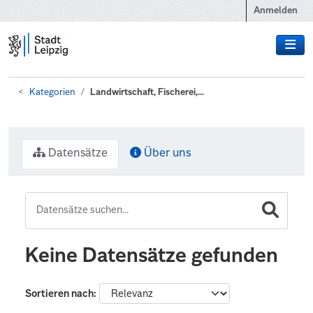
Zum Hauptinhalt wechseln
Anmelden
Kategorien
Landwirtschaft, Fischerei,...
Datensätze
Über uns
Keine Datensätze gefunden
Sortieren nach