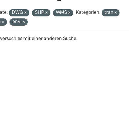
ate:
DWG
SHP
WMS
Kategorien:
tran
h
envi
 versuch es mit einer anderen Suche.