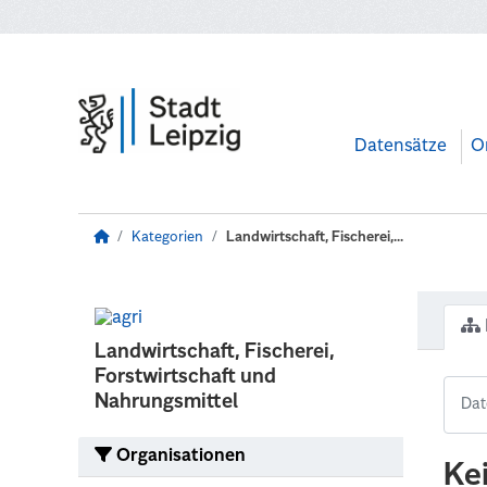
Zum Hauptinhalt wechseln
Datensätze
O
Kategorien
Landwirtschaft, Fischerei,...
Landwirtschaft, Fischerei,
Forstwirtschaft und
Nahrungsmittel
Organisationen
Ke