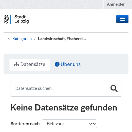
Zum Hauptinhalt wechseln
Anmelden
Kategorien
Landwirtschaft, Fischerei,...
Datensätze
Über uns
Keine Datensätze gefunden
Sortieren nach