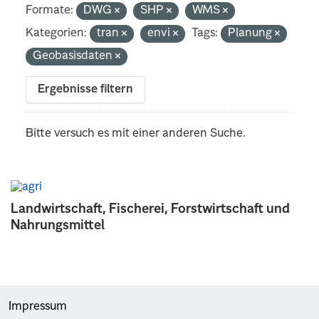
Formate:
DWG
SHP
WMS
Kategorien:
tran
envi
Tags:
Planung
Geobasisdaten
Ergebnisse filtern
Bitte versuch es mit einer anderen Suche.
Landwirtschaft, Fischerei, Forstwirtschaft und
Nahrungsmittel
Impressum