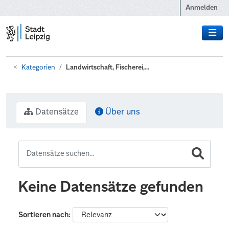
Zum Hauptinhalt wechseln
Anmelden
Kategorien
Landwirtschaft, Fischerei,...
Datensätze
Über uns
Keine Datensätze gefunden
Sortieren nach