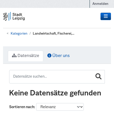
Zum Hauptinhalt wechseln
Anmelden
Kategorien
Landwirtschaft, Fischerei,...
Datensätze
Über uns
Keine Datensätze gefunden
Sortieren nach