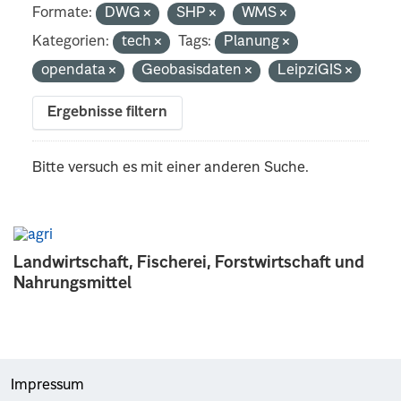
Formate:
DWG
SHP
WMS
Kategorien:
tech
Tags:
Planung
opendata
Geobasisdaten
LeipziGIS
Ergebnisse filtern
Bitte versuch es mit einer anderen Suche.
Landwirtschaft, Fischerei, Forstwirtschaft und
Nahrungsmittel
Impressum