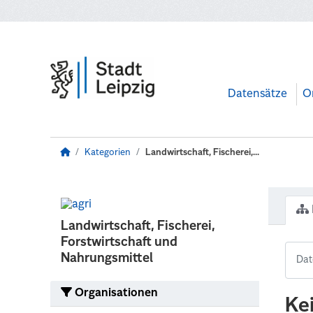
Zum Hauptinhalt wechseln
Datensätze
O
Kategorien
Landwirtschaft, Fischerei,...
Landwirtschaft, Fischerei,
Forstwirtschaft und
Nahrungsmittel
Organisationen
Ke