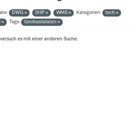
ate:
DWG
SHP
WMS
Kategorien:
tech
i
Tags:
Geobasisdaten
 versuch es mit einer anderen Suche.