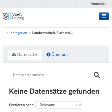
Zum Hauptinhalt wechseln
Anmelden
Kategorien
Landwirtschaft, Fischerei,...
Datensätze
Über uns
Keine Datensätze gefunden
Sortieren nach