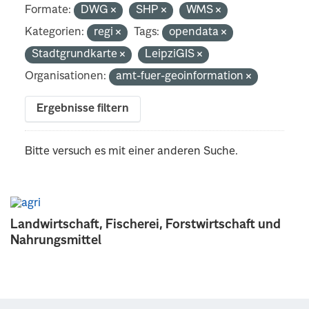
Formate:
DWG
SHP
WMS
Kategorien:
regi
Tags:
opendata
Stadtgrundkarte
LeipziGIS
Organisationen:
amt-fuer-geoinformation
Ergebnisse filtern
Bitte versuch es mit einer anderen Suche.
Landwirtschaft, Fischerei, Forstwirtschaft und
Nahrungsmittel