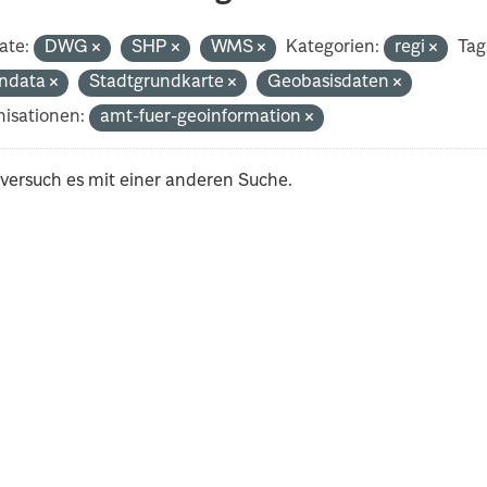
ate:
DWG
SHP
WMS
Kategorien:
regi
Tag
ndata
Stadtgrundkarte
Geobasisdaten
isationen:
amt-fuer-geoinformation
 versuch es mit einer anderen Suche.