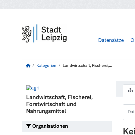
Zum Hauptinhalt wechseln
Datensätze
O
Kategorien
Landwirtschaft, Fischerei,...
Landwirtschaft, Fischerei,
Forstwirtschaft und
Nahrungsmittel
Organisationen
Ke