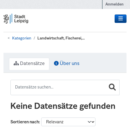
Zum Hauptinhalt wechseln
Anmelden
Kategorien
Landwirtschaft, Fischerei,...
Datensätze
Über uns
Keine Datensätze gefunden
Sortieren nach