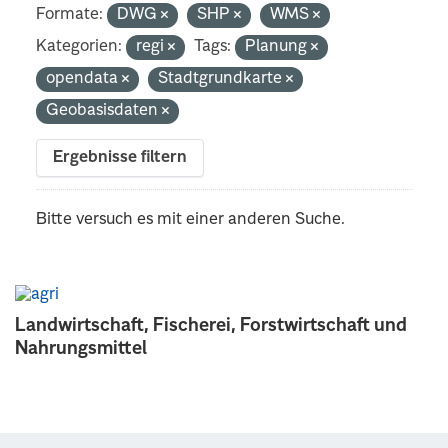
Formate:
DWG
SHP
WMS
Kategorien:
regi
Tags:
Planung
opendata
Stadtgrundkarte
Geobasisdaten
Ergebnisse filtern
Bitte versuch es mit einer anderen Suche.
Landwirtschaft, Fischerei, Forstwirtschaft und
Nahrungsmittel