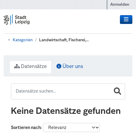
Zum Hauptinhalt wechseln
Anmelden
Kategorien
Landwirtschaft, Fischerei,...
Datensätze
Über uns
Keine Datensätze gefunden
Sortieren nach