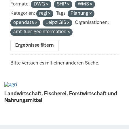
Formate:
DWG
SHP
WMS
Kategorien:
regi
Tags:
Planung
opendata
LeipziGIS
Organisationen:
amt-fuer-geoinformation
Ergebnisse filtern
Bitte versuch es mit einer anderen Suche.
Landwirtschaft, Fischerei, Forstwirtschaft und
Nahrungsmittel