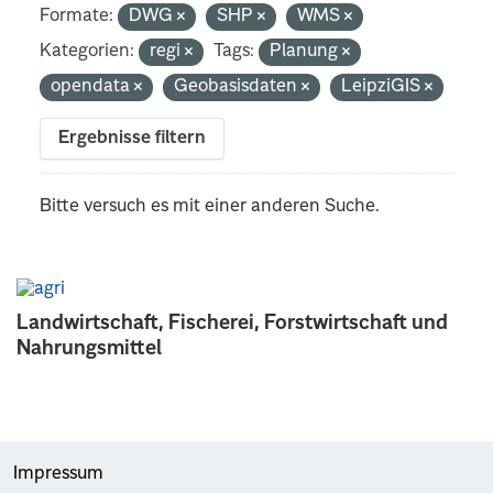
Formate:
DWG
SHP
WMS
Kategorien:
regi
Tags:
Planung
opendata
Geobasisdaten
LeipziGIS
Ergebnisse filtern
Bitte versuch es mit einer anderen Suche.
Landwirtschaft, Fischerei, Forstwirtschaft und
Nahrungsmittel
Impressum