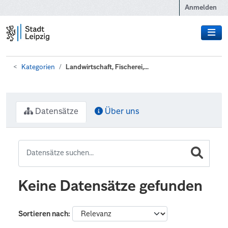
Zum Hauptinhalt wechseln
Anmelden
Kategorien
Landwirtschaft, Fischerei,...
Datensätze
Über uns
Keine Datensätze gefunden
Sortieren nach