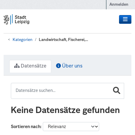
Zum Hauptinhalt wechseln
Anmelden
Kategorien
Landwirtschaft, Fischerei,...
Datensätze
Über uns
Keine Datensätze gefunden
Sortieren nach