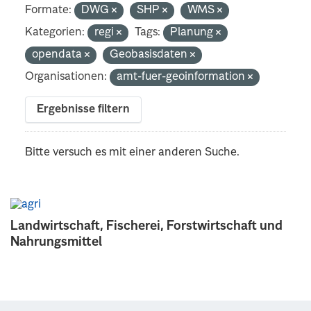
Formate:
DWG
SHP
WMS
Kategorien:
regi
Tags:
Planung
opendata
Geobasisdaten
Organisationen:
amt-fuer-geoinformation
Ergebnisse filtern
Bitte versuch es mit einer anderen Suche.
Landwirtschaft, Fischerei, Forstwirtschaft und
Nahrungsmittel