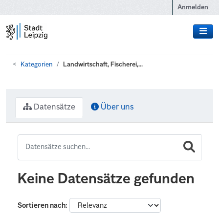
Zum Hauptinhalt wechseln
Anmelden
Kategorien
Landwirtschaft, Fischerei,...
Datensätze
Über uns
Keine Datensätze gefunden
Sortieren nach