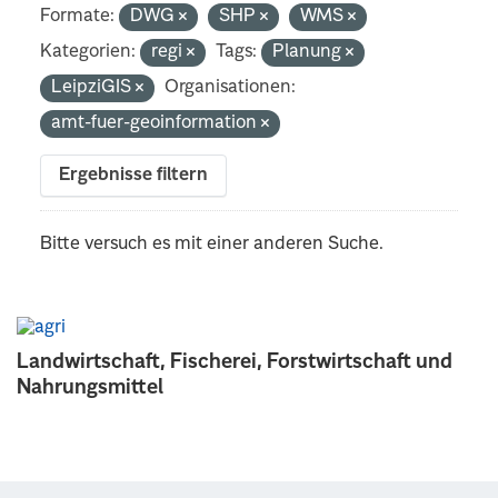
Formate:
DWG
SHP
WMS
Kategorien:
regi
Tags:
Planung
LeipziGIS
Organisationen:
amt-fuer-geoinformation
Ergebnisse filtern
Bitte versuch es mit einer anderen Suche.
Landwirtschaft, Fischerei, Forstwirtschaft und
Nahrungsmittel